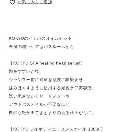
お気に入りに追加
KOKYUのインバスオイルセット
全身の潤いケアはバスルームから
【KOKYU SPA healing head serum】
髪をすすいだ後、
シャンプー前に適量を頭皮に馴染ませ
揉みほぐすように使用する頭皮ケア美容液。
洗い流さないトリートメントや
アウトバスオイルが不要なほど
自然な艶が出てまとまりのある仕上がりに。
【KOKYU フルボディエッセンスオイル 190ml】